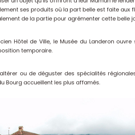
ser un objet qu’ils offriront à leur Maman le lende
ement ses produits où la part belle est faite aux fl
ement de la partie pour agrémenter cette belle j
cien Hôtel de Ville, le Musée du Landeron ouvre 
position temporaire.
térer ou de déguster des spécialités régionales, 
du Bourg accueillent les plus affamés.