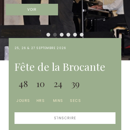
VOIR
1
2
3
4
5
6
25, 26 & 27 SEPTEMBRE 2026
Fête de la Brocante
4
8
1
0
2
4
3
8
JOURS
HRS
MINS
SECS
S'INSCRIRE