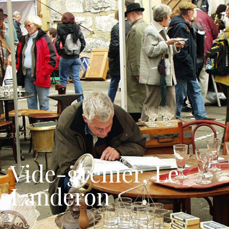
31 MAI
Vide-grenier, Le
Landeron